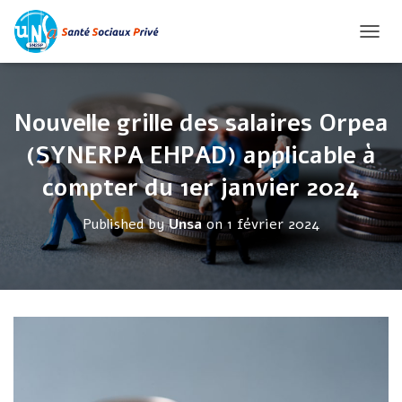
O
U
V
R
Nouvelle grille des salaires Orpea
I
R
(SYNERPA EHPAD) applicable à
/
compter du 1er janvier 2024
F
E
Published by
Unsa
on
1 février 2024
R
M
E
R
L
A
N
A
V
I