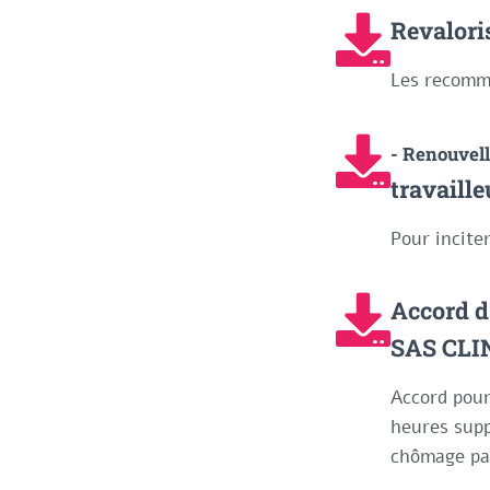
Revalori
Les recomm
- Renouvel
travaill
Pour inciter
Accord d'
SAS CLI
Accord pour 
heures supp
chômage par