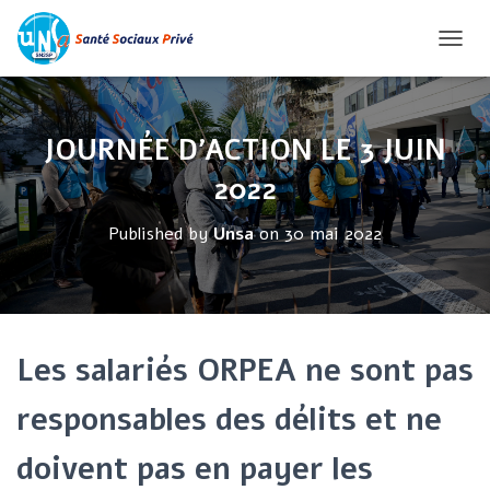
O
U
V
R
JOURNÉE D’ACTION LE 3 JUIN
I
R
2022
/
F
Published by
Unsa
on
30 mai 2022
E
R
M
E
R
Les salariés ORPEA ne sont pas
L
A
responsables des délits et ne
N
A
doivent pas en payer les
V
I