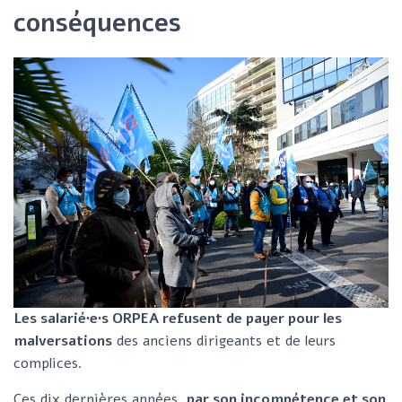
conséquences
G
A
T
I
O
N
Les salarié∙e∙s ORPEA refusent de payer pour les
malversations
des anciens dirigeants et de leurs
complices.
Ces dix dernières années,
par son incompétence et son