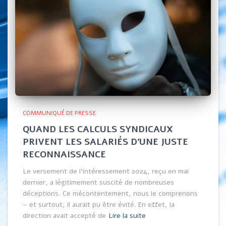
COMMUNIQUÉ DE PRESSE
QUAND LES CALCULS SYNDICAUX
PRIVENT LES SALARIÉS D’UNE JUSTE
RECONNAISSANCE
Le versement de l’intéressement 2024, reçu en mai
dernier, a légitimement suscité de nombreuses
déceptions. Ce mécontentement, nous le comprenons
– et surtout, il aurait pu être évité. En effet, la
direction avait accepté de
Lire la suite