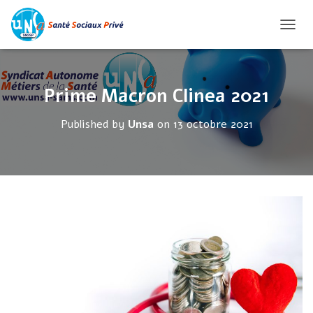
O
U
V
R
Prime Macron Clinea 2021
I
R
Published by
Unsa
on
13 octobre 2021
/
F
E
R
M
E
R
L
A
N
A
V
I