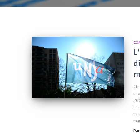
CO
L
d
m
Che
imp
Put
EHP
sal
ma
Pa