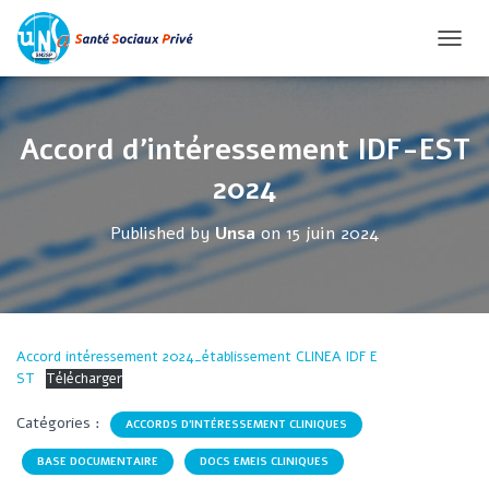
O
U
V
R
Accord d’intéressement IDF-EST
I
R
2024
/
F
Published by
Unsa
on
15 juin 2024
E
R
M
E
R
Accord intéressement 2024_établissement CLINEA IDF E
L
ST
Télécharger
A
N
Catégories :
ACCORDS D'INTÉRESSEMENT CLINIQUES
A
V
BASE DOCUMENTAIRE
DOCS EMEIS CLINIQUES
I