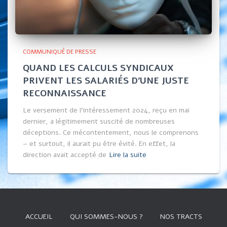
COMMUNIQUÉ DE PRESSE
QUAND LES CALCULS SYNDICAUX
PRIVENT LES SALARIÉS D’UNE JUSTE
RECONNAISSANCE
Le versement de l’intéressement 2024, reçu en mai
dernier, a légitimement suscité de nombreuses
déceptions. Ce mécontentement, nous le comprenons
– et surtout, il aurait pu être évité. En effet, la
direction avait accepté de
Lire la suite
ACCUEIL
QUI SOMMES-NOUS ?
NOS TRACTS