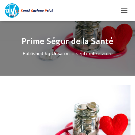
O
U
V
R
Prime Ségur de la Santé
I
R
Published by
Unsa
on
11 septembre 2020
/
F
E
R
M
E
R
L
A
N
A
V
I